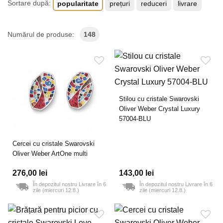
Sortare după:
popularitate
prețuri
reduceri
livrare
Numărul de produse:
148
Stilou cu cristale Swarovski
Oliver Weber Crystal Luxury
57004-BLU
Cercei cu cristale Swarovski
Oliver Weber ArtOne multi
276,00 lei
143,00 lei
În depozitul nostru Livrare în 6
În depozitul nostru Livrare în 6
zile (miercuri 12.8.)
zile (miercuri 12.8.)