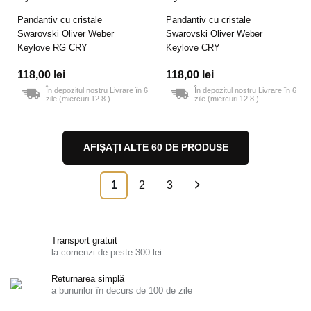
Pandantiv cu cristale
Pandantiv cu cristale
Swarovski Oliver Weber
Swarovski Oliver Weber
Keylove RG CRY
Keylove CRY
118,00 lei
118,00 lei
În depozitul nostru Livrare în 6
În depozitul nostru Livrare în 6
zile (miercuri 12.8.)
zile (miercuri 12.8.)
AFIȘAȚI ALTE 60 DE PRODUSE
1
2
3
»
Transport gratuit
la comenzi de peste 300 lei
Returnarea simplă
a bunurilor în decurs de 100 de zile