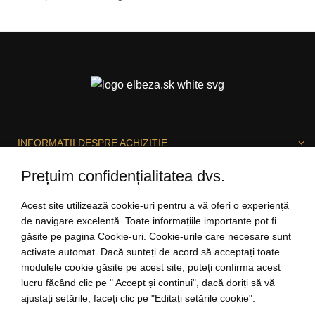
INFORMAȚII DESPRE ACHIZIȚIE
Prețuim confidențialitatea dvs.
DESPRE ELBEZA
Acest site utilizează cookie-uri pentru a vă oferi o experiență
de navigare excelentă. Toate informațiile importante pot fi
găsite pe pagina Cookie-uri. Cookie-urile care necesare sunt
activate automat. Dacă sunteți de acord să acceptați toate
SUNTEM BUCUROȘI SĂ VĂ AJUTĂM!
modulele cookie găsite pe acest site, puteți confirma acest
lucru făcând clic pe " Accept și continui", dacă doriți să vă
ajustați setările, faceți clic pe "Editați setările cookie".
salut@elbeza.ro