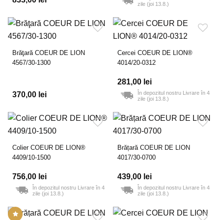
zile (joi 13.8.)
Brăţară COEUR DE LION
Cercei COEUR DE LION®
4567/30-1300
4014/20-0312
281,00 lei
În depozitul nostru Livrare în 4
370,00 lei
zile (joi 13.8.)
Colier COEUR DE LION®
Brățară COEUR DE LION
4409/10-1500
4017/30-0700
756,00 lei
439,00 lei
În depozitul nostru Livrare în 4
În depozitul nostru Livrare în 4
zile (joi 13.8.)
zile (joi 13.8.)