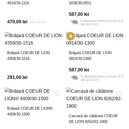
4524/30-1116
3039/30-0551
587,00 lei
În depozitul nostru Livrare în 4
470,00 lei
587,00 lei
zile (joi 13.8.)
Brățară COEUR DE LION
Brăţară COEUR DE LION
4359/30-1516
0914/30-1300
587,00 lei
În depozitul nostru Livrare în 4
291,00 lei
zile (joi 13.8.)
Brățară COEUR DE LION®
4409/30-1500
Carcasă de călătorie COEUR
DE LION 9262/92-1900