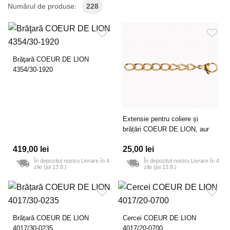
Numărul de produse:
228
Brăţară COEUR DE LION
4354/30-1920
Extensie pentru coliere și
brățări COEUR DE LION, aur
419,00 lei
25,00 lei
În depozitul nostru Livrare în 4
În depozitul nostru Livrare în 4
zile (joi 13.8.)
zile (joi 13.8.)
Brățară COEUR DE LION
Cercei COEUR DE LION
4017/30-0235
4017/20-0700