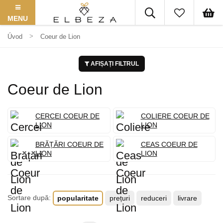
MENU
Úvod
Coeur de Lion
AFIȘAȚI FILTRUL
Coeur de Lion
CERCEI COEUR DE
COLIERE COEUR DE
LION
LION
BRĂȚĂRI COEUR DE
CEAS COEUR DE
LION
LION
Sortare după:
popularitate
prețuri
reduceri
livrare