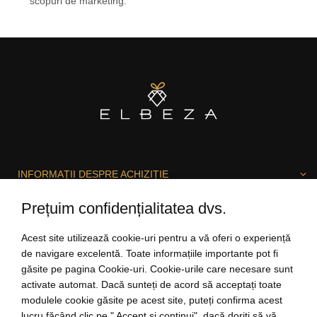
scopuri de marketing.
Politica de confidențialitate
INFORMAȚII DESPRE ACHIZIȚIE
Prețuim confidențialitatea dvs.
DESPRE ELBEZA
Acest site utilizează cookie-uri pentru a vă oferi o experiență
de navigare excelentă. Toate informațiile importante pot fi
găsite pe pagina Cookie-uri. Cookie-urile care necesare sunt
activate automat. Dacă sunteți de acord să acceptați toate
SUNTEM BUCUROȘI SĂ VĂ AJUTĂM!
modulele cookie găsite pe acest site, puteți confirma acest
lucru făcând clic pe " Accept și continui", dacă doriți să vă