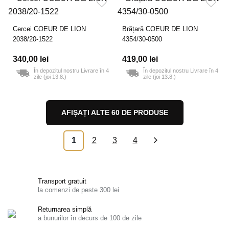
Cercei COEUR DE LION
Brățară COEUR DE LION
2038/20-1522
4354/30-0500
340,00 lei
419,00 lei
În depozitul nostru Livrare în 4
În depozitul nostru Livrare în 4
zile (joi 13.8.)
zile (joi 13.8.)
AFIȘAȚI ALTE 60 DE PRODUSE
1
2
3
4
»
Transport gratuit
la comenzi de peste 300 lei
Returnarea simplă
a bunurilor în decurs de 100 de zile