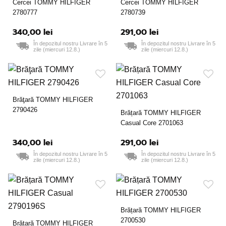
Cercei TOMMY HILFIGER
Cercei TOMMY HILFIGER
2780777
2780739
340,00 lei
291,00 lei
În depozitul nostru Livrare în 5
În depozitul nostru Livrare în 5
zile (miercuri 12.8.)
zile (miercuri 12.8.)
Brăţară TOMMY HILFIGER
2790426
Brățară TOMMY HILFIGER
Casual Core 2701063
340,00 lei
291,00 lei
În depozitul nostru Livrare în 5
În depozitul nostru Livrare în 5
zile (miercuri 12.8.)
zile (miercuri 12.8.)
Brățară TOMMY HILFIGER
2700530
Brățară TOMMY HILFIGER