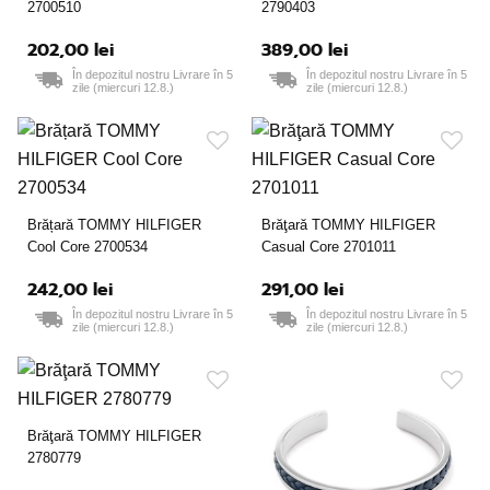
2700510
2790403
202,00 lei
389,00 lei
În depozitul nostru Livrare în 5
În depozitul nostru Livrare în 5
zile (miercuri 12.8.)
zile (miercuri 12.8.)
Brățară TOMMY HILFIGER
Brăţară TOMMY HILFIGER
Cool Core 2700534
Casual Core 2701011
242,00 lei
291,00 lei
În depozitul nostru Livrare în 5
În depozitul nostru Livrare în 5
zile (miercuri 12.8.)
zile (miercuri 12.8.)
Brăţară TOMMY HILFIGER
2780779