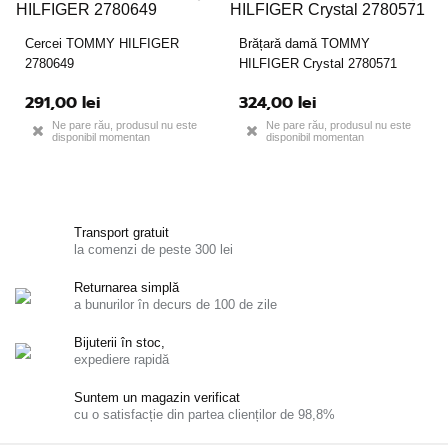
Cercei TOMMY HILFIGER
Brățară damă TOMMY
2780649
HILFIGER Crystal 2780571
291,00 lei
324,00 lei
Ne pare rău, produsul nu este
Ne pare rău, produsul nu este
disponibil momentan
disponibil momentan
Transport gratuit
la comenzi de peste 300 lei
Returnarea simplă
a bunurilor în decurs de 100 de zile
Bijuterii în stoc,
expediere rapidă
Suntem un magazin verificat
cu o satisfacție din partea clienților de 98,8%