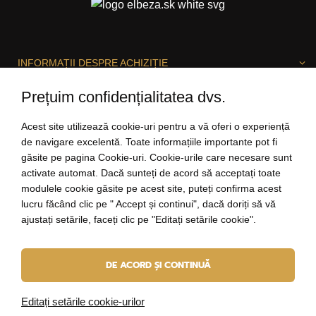
INFORMAȚII DESPRE ACHIZIȚIE
Prețuim confidențialitatea dvs.
DESPRE ELBEZA
Acest site utilizează cookie-uri pentru a vă oferi o experiență
de navigare excelentă. Toate informațiile importante pot fi
găsite pe pagina Cookie-uri. Cookie-urile care necesare sunt
activate automat. Dacă sunteți de acord să acceptați toate
SUNTEM BUCUROȘI SĂ VĂ AJUTĂM!
modulele cookie găsite pe acest site, puteți confirma acest
lucru făcând clic pe " Accept și continui", dacă doriți să vă
ajustați setările, faceți clic pe "Editați setările cookie".
salut@elbeza.ro
DE ACORD ȘI CONTINUĂ
Internetový obchod
od
Blueweb s.r.o.
© 2010 - 2026 ELBEZA - bijuterii ca un cadou
Editați setările cookie-urilor