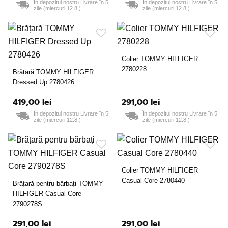
În depozitul nostru Livrare în 5
În depozitul nostru Livrare în 5
zile (miercuri 12.8.)
zile (miercuri 12.8.)
Colier TOMMY HILFIGER
2780228
Brățară TOMMY HILFIGER
Dressed Up 2780426
419,00 lei
291,00 lei
În depozitul nostru Livrare în 5
În depozitul nostru Livrare în 5
zile (miercuri 12.8.)
zile (miercuri 12.8.)
Colier TOMMY HILFIGER
Casual Core 2780440
Brățară pentru bărbați TOMMY
HILFIGER Casual Core
2790278S
291,00 lei
291,00 lei