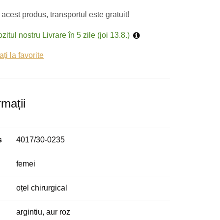
acest produs, transportul este gratuit!
zitul nostru Livrare în 5 zile (joi 13.8.)
i la favorite
rmații
s
4017/30-0235
femei
oțel chirurgical
argintiu, aur roz