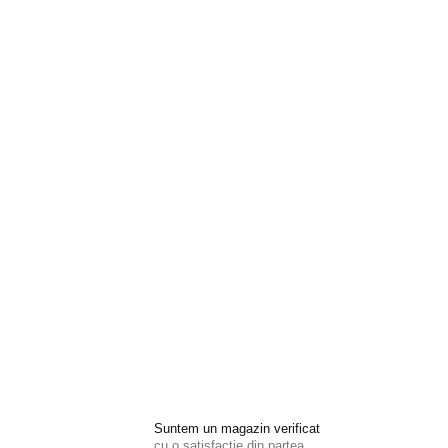
Suntem un magazin verificat
cu o satisfacție din partea