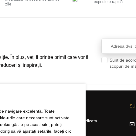
expediere rapidă
zile
ie. În plus, veți fi printre primii care vor fi
Sunt de acord
educeri și inspirații.
scopuri de m
CHIZIȚIE
DESPRE ELBEZA
SU
ă de navigare excelentă. Toate
okie-urile care necesare sunt activate
i
Comerț en-gros și cu ridicata
okie găsite pe acest site, puteți
Contact
riți să vă ajustați setările, faceți clic