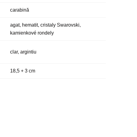
carabină
agat, hematit, cristaly Swarovski,
kamienkové rondely
clar, argintiu
18,5 + 3 cm