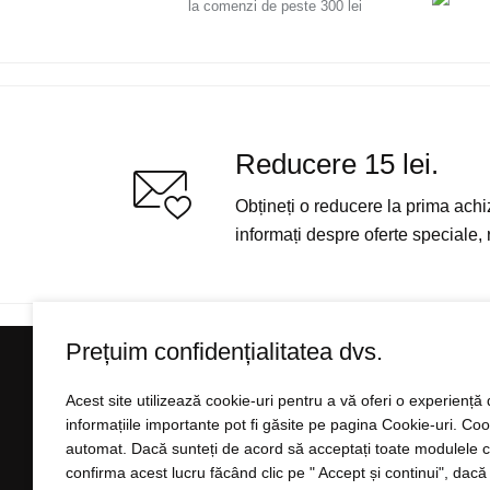
la comenzi de peste 300 lei
Reducere 15 lei.
Obțineți o reducere la prima achiziț
informați despre oferte speciale, r
Prețuim confidențialitatea dvs.
INFORMAȚII DESPRE A
Acest site utilizează cookie-uri pentru a vă oferi o experienț
informațiile importante pot fi găsite pe pagina Cookie-uri. Co
Totul despre cumpărătur
automat. Dacă sunteți de acord să acceptați toate modulele co
Plata
confirma acest lucru făcând clic pe " Accept și continui", dacă do