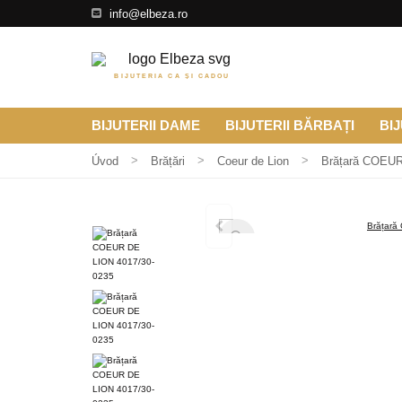
info@elbeza.ro
BIJUTERIA CA ȘI CADOU
BIJUTERII DAME
BIJUTERII BĂRBAȚI
BIJ
Úvod
Brățări
Coeur de Lion
Brățară COEUR