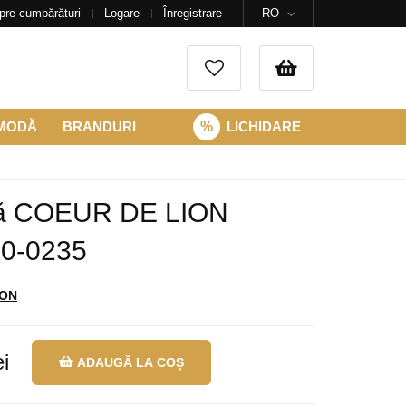
pre cumpărături
Logare
Înregistrare
RO
 MODĂ
BRANDURI
%
LICHIDARE
ră COEUR DE LION
30-0235
ION
i
ADAUGĂ LA COȘ