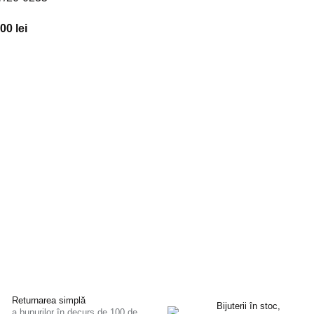
00 lei
Returnarea simplă
Bijuterii în stoc,
a bunurilor în decurs de 100 de