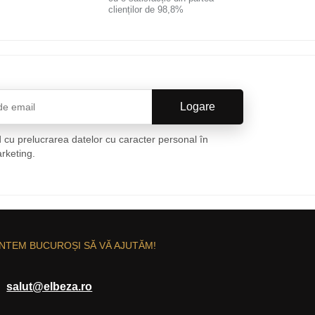
clienților de 98,8%
 cu prelucrarea datelor cu caracter personal în
arketing.
Politica de confidențialitate
NTEM BUCUROȘI SĂ VĂ AJUTĂM!
salut@elbeza.ro