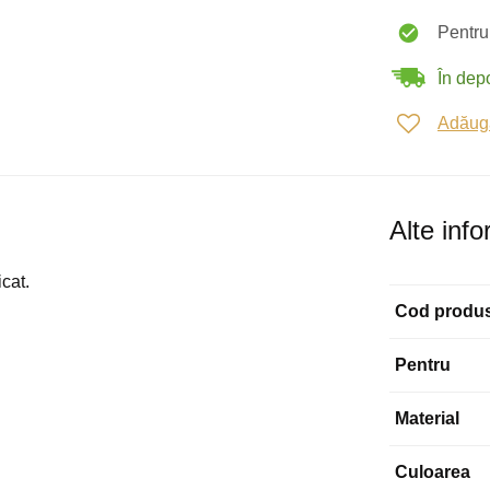
Pentru 
În depo
Adăugaț
Alte info
icat.
Cod produ
Pentru
Material
Culoarea