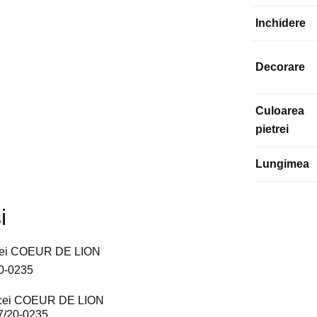
Inchidere
Decorare
Culoarea
pietrei
Lungimea
i
cei COEUR DE LION
7/20-0235