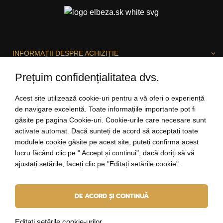
INFORMAȚII DESPRE ACHIZIȚIE
Prețuim confidențialitatea dvs.
DESPRE ELBEZA
Acest site utilizează cookie-uri pentru a vă oferi o experiență
de navigare excelentă. Toate informațiile importante pot fi
găsite pe pagina Cookie-uri. Cookie-urile care necesare sunt
activate automat. Dacă sunteți de acord să acceptați toate
SUNTEM BUCUROȘI SĂ VĂ AJUTĂM!
modulele cookie găsite pe acest site, puteți confirma acest
lucru făcând clic pe " Accept și continui", dacă doriți să vă
ajustați setările, faceți clic pe "Editați setările cookie".
salut@elbeza.ro
DE ACORD ȘI CONTINUĂ
Internetový obchod
od
Blueweb s.r.o.
© 2010 - 2026 ELBEZA - bijuterii ca un cadou
Editați setările cookie-urilor