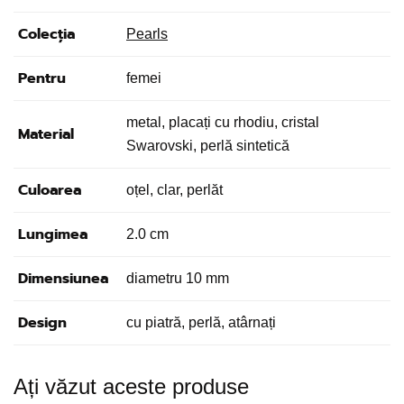
Colecția
Pearls
Pentru
femei
metal, placați cu rhodiu, cristal
Material
Swarovski, perlă sintetică
Culoarea
oțel, clar, perlăt
Lungimea
2.0 cm
Dimensiunea
diametru 10 mm
Design
cu piatră, perlă, atârnați
Ați văzut aceste produse