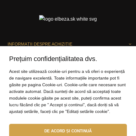
INFORMAȚII DESPRE ACHIZIȚIE
Prețuim confidențialitatea dvs.
DESPRE ELBEZA
Acest site utilizează cookie-uri pentru a vă oferi o experiență
de navigare excelentă. Toate informațiile importante pot fi
găsite pe pagina Cookie-uri. Cookie-urile care necesare sunt
activate automat. Dacă sunteți de acord să acceptați toate
SUNTEM BUCUROȘI SĂ VĂ AJUTĂM!
modulele cookie găsite pe acest site, puteți confirma acest
lucru făcând clic pe " Accept și continui", dacă doriți să vă
ajustați setările, faceți clic pe "Editați setările cookie".
salut@elbeza.ro
DE ACORD ȘI CONTINUĂ
Internetový obchod
od
Blueweb s.r.o.