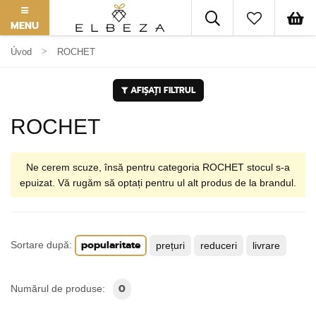
MENU
Úvod
ROCHET
AFIȘAȚI FILTRUL
ROCHET
Ne cerem scuze, însă pentru categoria ROCHET stocul s-a
epuizat. Vă rugăm să optați pentru ul alt produs de la brandul.
popularitate
Sortare după:
prețuri
reduceri
livrare
0
Numărul de produse: