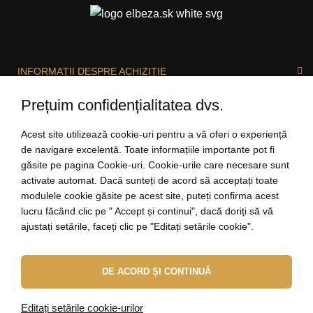
INFORMAȚII DESPRE ACHIZIȚIE
Prețuim confidențialitatea dvs.
DESPRE ELBEZA
Acest site utilizează cookie-uri pentru a vă oferi o experiență
de navigare excelentă. Toate informațiile importante pot fi
găsite pe pagina Cookie-uri. Cookie-urile care necesare sunt
activate automat. Dacă sunteți de acord să acceptați toate
SUNTEM BUCUROȘI SĂ VĂ AJUTĂM!
modulele cookie găsite pe acest site, puteți confirma acest
lucru făcând clic pe " Accept și continui", dacă doriți să vă
ajustați setările, faceți clic pe "Editați setările cookie".
salut@elbeza.ro
DE ACORD ȘI CONTINUĂ
Internetový obchod
od
Blueweb s.r.o.
© 2010 - 2026 ELBEZA - bijuterii ca un cadou
Editați setările cookie-urilor