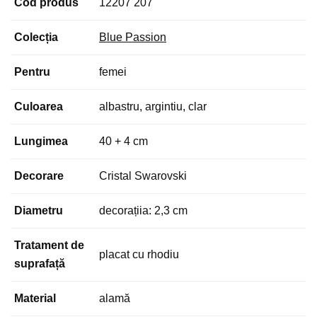
Cod produs
12207 207
Colecția
Blue Passion
Pentru
femei
Culoarea
albastru, argintiu, clar
Lungimea
40 + 4 cm
Decorare
Cristal Swarovski
Diametru
decorațiia: 2,3 cm
Tratament de
placat cu rhodiu
suprafață
Material
alamă