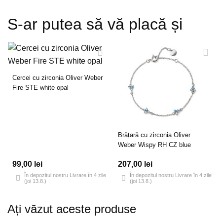
S-ar putea să vă placă și
Cercei cu zirconia Oliver Weber
Fire STE white opal
Brățară cu zirconia Oliver
Weber Wispy RH CZ blue
99,00 lei
207,00 lei
În depozitul nostru Livrare în 4 zile
În depozitul nostru Livrare în 4 zile
(joi 13.8.)
(joi 13.8.)
Ați văzut aceste produse