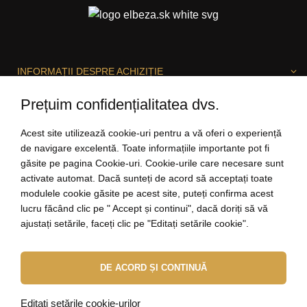
INFORMAȚII DESPRE ACHIZIȚIE
Prețuim confidențialitatea dvs.
DESPRE ELBEZA
Acest site utilizează cookie-uri pentru a vă oferi o experiență
de navigare excelentă. Toate informațiile importante pot fi
găsite pe pagina Cookie-uri. Cookie-urile care necesare sunt
activate automat. Dacă sunteți de acord să acceptați toate
SUNTEM BUCUROȘI SĂ VĂ AJUTĂM!
modulele cookie găsite pe acest site, puteți confirma acest
lucru făcând clic pe " Accept și continui", dacă doriți să vă
ajustați setările, faceți clic pe "Editați setările cookie".
salut@elbeza.ro
DE ACORD ȘI CONTINUĂ
Internetový obchod
od
Blueweb s.r.o.
© 2010 - 2026 ELBEZA - bijuterii ca un cadou
Editați setările cookie-urilor