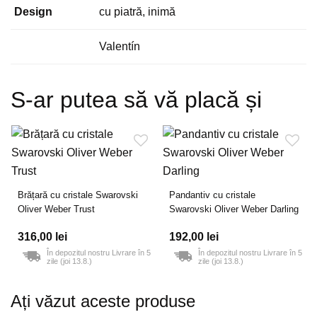
Design
cu piatră, inimă
Valentín
S-ar putea să vă placă și
Brățară cu cristale Swarovski
Pandantiv cu cristale
Oliver Weber Trust
Swarovski Oliver Weber Darling
316,00 lei
192,00 lei
În depozitul nostru Livrare în 5
În depozitul nostru Livrare în 5
zile (joi 13.8.)
zile (joi 13.8.)
Ați văzut aceste produse