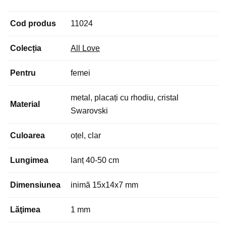
Cod produs
11024
Colecția
All Love
Pentru
femei
metal, placați cu rhodiu, cristal
Material
Swarovski
Culoarea
oțel, clar
Lungimea
lanț 40-50 cm
Dimensiunea
inimă 15x14x7 mm
Lăţimea
1 mm