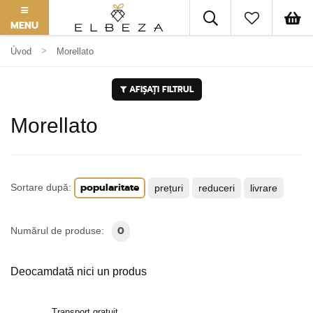
MENU
Úvod
Morellato
AFIȘAȚI FILTRUL
Morellato
popularitate
Sortare după:
prețuri
reduceri
livrare
0
Numărul de produse:
Deocamdată nici un produs
Transport gratuit