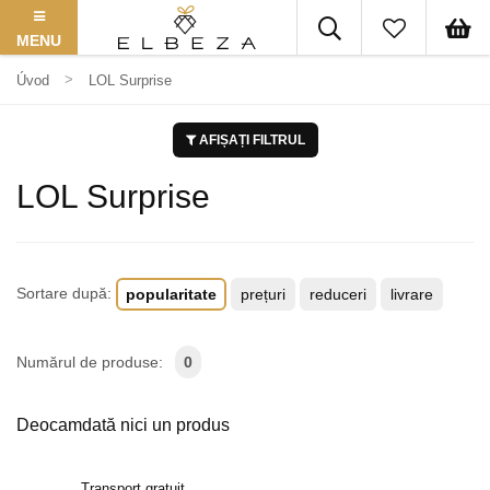
MENU
Úvod
LOL Surprise
AFIȘAȚI FILTRUL
LOL Surprise
Sortare după:
popularitate
prețuri
reduceri
livrare
Numărul de produse:
0
Deocamdată nici un produs
Transport gratuit