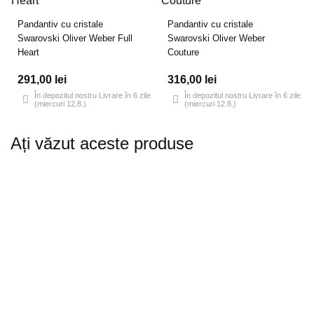
Pandantiv cu cristale
Pandantiv cu cristale
Swarovski Oliver Weber Full
Swarovski Oliver Weber
Heart
Couture
291,00 lei
316,00 lei
În depozitul nostru Livrare în 6 zile
În depozitul nostru Livrare în 6 zile
(miercuri 12.8.)
(miercuri 12.8.)
Ați văzut aceste produse