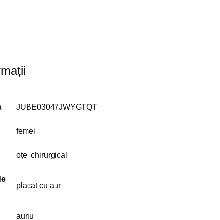
rmații
s
JUBE03047JWYGTQT
femei
oțel chirurgical
de
placat cu aur
auriu