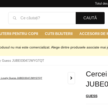
Totul des
CAUTĂ
UTERII PENTRU COPII
CUTII BIJUTERII
ACCESORII DE
odusul nu mai este comercializat. Alege dintre produsele asociate mai j
ly Guess JUBE03047JWYGTQT
Cerce
JUBE
GUESS