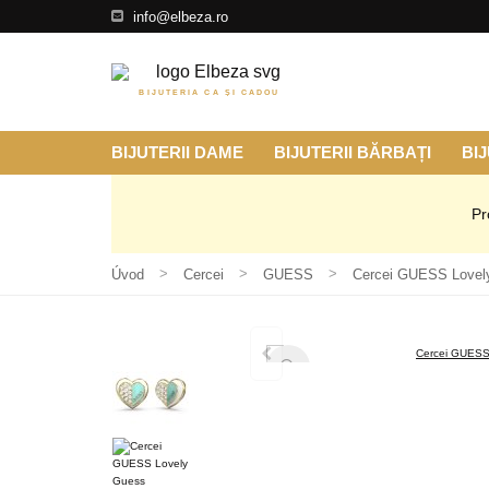
info@elbeza.ro
BIJUTERIA CA ȘI CADOU
BIJUTERII DAME
BIJUTERII BĂRBAȚI
BIJ
Pr
Úvod
Cercei
GUESS
Cercei GUESS Love