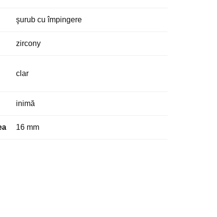
şurub cu împingere
zircony
clar
inimă
ea
16 mm