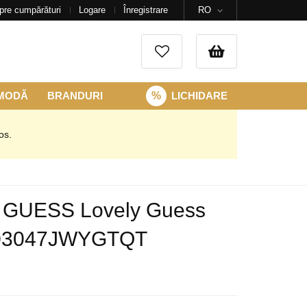
pre cumpărături
Logare
Înregistrare
RO
 MODĂ
BRANDURI
%
LICHIDARE
os.
i GUESS Lovely Guess
03047JWYGTQT