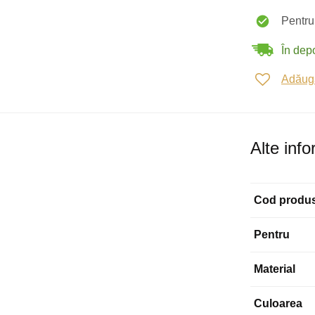
Pentru 
În depo
Adăugaț
Alte info
Cod produ
Pentru
Material
Culoarea