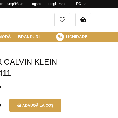
pre cumpărături
Logare
Înregistrare
RO
 MODĂ
BRANDURI
%
LICHIDARE
ră CALVIN KLEIN
411
N
i
ADAUGĂ LA COȘ