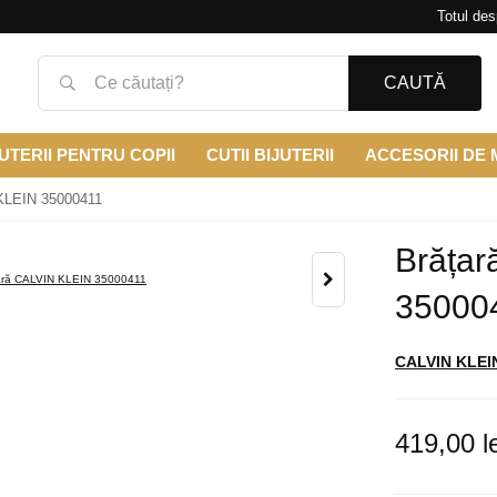
Totul des
CAUTĂ
UTERII PENTRU COPII
CUTII BIJUTERII
ACCESORII DE
KLEIN 35000411
Brăța
35000
CALVIN KLEI
419,00 le