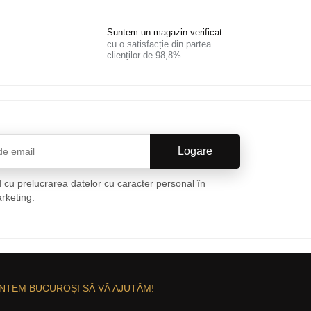
Suntem un magazin verificat
cu o satisfacție din partea
clienților de 98,8%
 cu prelucrarea datelor cu caracter personal în
arketing.
Politica de confidențialitate
NTEM BUCUROȘI SĂ VĂ AJUTĂM!