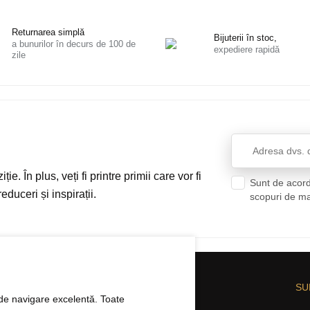
Returnarea simplă
Bijuterii în stoc,
a bunurilor în decurs de 100 de
expediere rapidă
zile
ie. În plus, veți fi printre primii care vor fi
Sunt de acord
educeri și inspirații.
scopuri de m
CHIZIȚIE
DESPRE ELBEZA
SU
ă de navigare excelentă. Toate