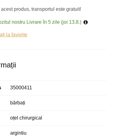
acest produs, transportul este gratuit!
zitul nostru Livrare în 5 zile (joi 13.8.)
i la favorite
rmații
s
35000411
bărbați
oțel chirurgical
argintiu