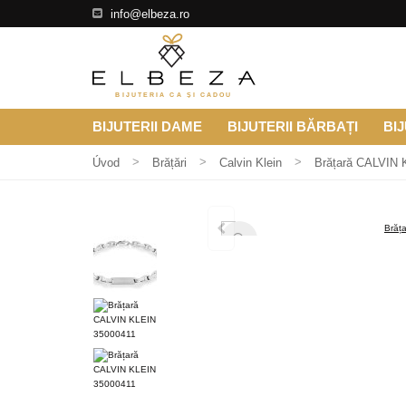
info@elbeza.ro
BIJUTERIA CA ȘI CADOU
BIJUTERII DAME
BIJUTERII BĂRBAȚI
BIJ
Úvod
Brățări
Calvin Klein
Brățară CALVIN 