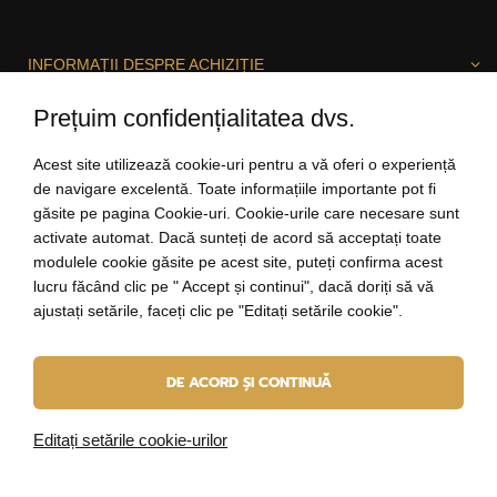
INFORMAȚII DESPRE ACHIZIȚIE
Prețuim confidențialitatea dvs.
DESPRE ELBEZA
Acest site utilizează cookie-uri pentru a vă oferi o experiență
de navigare excelentă. Toate informațiile importante pot fi
găsite pe pagina Cookie-uri. Cookie-urile care necesare sunt
activate automat. Dacă sunteți de acord să acceptați toate
SUNTEM BUCUROȘI SĂ VĂ AJUTĂM!
modulele cookie găsite pe acest site, puteți confirma acest
lucru făcând clic pe " Accept și continui", dacă doriți să vă
ajustați setările, faceți clic pe "Editați setările cookie".
salut@elbeza.ro
DE ACORD ȘI CONTINUĂ
Internetový obchod
od
Blueweb s.r.o.
© 2010 - 2026 ELBEZA - bijuterii ca un cadou
Editați setările cookie-urilor