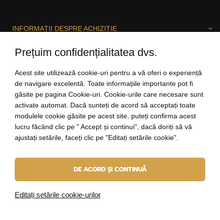
INFORMAȚII DESPRE ACHIZIȚIE
Prețuim confidențialitatea dvs.
DESPRE ELBEZA
Acest site utilizează cookie-uri pentru a vă oferi o experiență
de navigare excelentă. Toate informațiile importante pot fi
găsite pe pagina Cookie-uri. Cookie-urile care necesare sunt
activate automat. Dacă sunteți de acord să acceptați toate
SUNTEM BUCUROȘI SĂ VĂ AJUTĂM!
modulele cookie găsite pe acest site, puteți confirma acest
lucru făcând clic pe " Accept și continui", dacă doriți să vă
ajustați setările, faceți clic pe "Editați setările cookie".
salut@elbeza.ro
DE ACORD ȘI CONTINUĂ
Internetový obchod
od
Blueweb s.r.o.
© 2010 - 2026 ELBEZA - bijuterii ca un cadou
Editați setările cookie-urilor